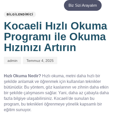
PUBLISHED
Author
Published
Biz Sizi Arayalım
IN:
on:
BILGILENDIRICI
Kocaeli Hızlı Okuma
Programı ile Okuma
Hızınızı Artırın
admin
Temmuz 4, 2025
Hızlı Okuma Nedir?
Hızlı okuma, metni daha hızlı bir
şekilde anlamak ve öğrenmek için kullanılan teknikler
bütünüdür. Bu yöntem, göz kaslarının ve zihnin daha etkin
bir şekilde çalışmasını sağlar. Yani, daha az çabayla daha
fazla bilgiye ulaşabilirsiniz. Kocaeli'de sunulan bu
program, bu teknikleri öğrenmeye yönelik kapsamlı bir
eğitim sunuyor.