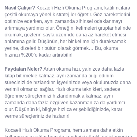
Nasıl Çalışır?
Kocaeli Hızlı Okuma Programı, katılımcılara
çeşitli okumaya yönelik stratejiler öğretir. Göz hareketlerini
optimize ederken, aynı zamanda zihinsel odaklanmayı
artırmaya yardımcı olur. Örneğin, kelimeleri gruplar halinde
okumak, gözlerin sayfa üzerinde daha az hareket etmesi
anlamına gelir. Düşünün, her bir kelime için duraksamak
yerine, dizeleri bir bütün olarak görmek… Bu, okuma
hızınızı %200’e kadar artırabilir!
Faydaları Neler?
Artan okuma hızı, yalnızca daha fazla
kitap bitirmekle kalmaz, aynı zamanda bilgi edinim
sürecinizi de hızlandırır. İşyerinizde veya okulunuzda daha
verimli olmanızı sağlar. Hızlı okuma teknikleri, sadece
öğrenme süreçlerinizi hızlandırmakla kalmaz, aynı
zamanda daha fazla özgüven kazanmanıza da yardımcı
olur. Düşünün ki, bilgiye hızlıca erişebildiğinizde, karar
verme süreçleriniz de hızlanır!
Kocaeli Hızlı Okuma Programı, hem zamanı daha etkin
kullanmanızı sağlar hem de kendinizi sürekli geliştirmenize