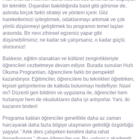
bir tekniktir. Dışarıdan bakıldığında basit gibi görünse de,
aslında birçok farklı strateji ve yöntem içerir. Göz
hareketlerinizi iyileştirmek, odaklanmayı artırmak ve çok
yönlü düşünmeyi geliştirmek bu programın temel taşları
arasında. Bir nevi zihinsel egzersiz yapar gibi
düşünebilirsiniz; ne kadar sık çalışırsanız, o kadar güçlü
olursunuz!
Balıkesir, eğitim olanakları ve kültürel zenginlikleriyle
öğrencileri cezbetmeye devam ediyor. Burada sunulan Hızlı
Okuma Programları, öğrencilere farklı bir perspektif
kazandırıyor. Eğitimciler, öğrencilere bu teknikleri öğretirken,
kişisel gelişimlerine de katkıda bulunmayı hedefliyor. Nasıl
mı? Düzenli geri bildirim ve uygulama ile, öğrenciler hem
hızlanıyor hem de okuduklarını daha iyi anlıyorlar. Yani, iki
kazanım birden!
Programa katılan öğrenciler genellikle daha az zaman
harcayarak daha fazla bilgiye ulaşmanın getirdiği özgürlüğü
yaşıyor. "Artık ders çalışırken kendimi daha rahat
hissediyorum." diyen öğrenciler var. Bu, yalnızca akademik