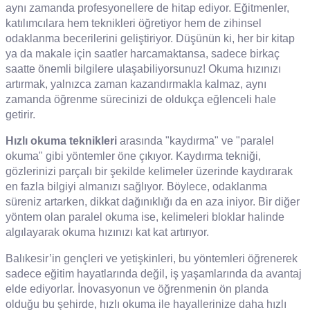
aynı zamanda profesyonellere de hitap ediyor. Eğitmenler,
katılımcılara hem teknikleri öğretiyor hem de zihinsel
odaklanma becerilerini geliştiriyor. Düşünün ki, her bir kitap
ya da makale için saatler harcamaktansa, sadece birkaç
saatte önemli bilgilere ulaşabiliyorsunuz! Okuma hızınızı
artırmak, yalnızca zaman kazandırmakla kalmaz, aynı
zamanda öğrenme sürecinizi de oldukça eğlenceli hale
getirir.
Hızlı okuma teknikleri
arasında "kaydırma" ve "paralel
okuma" gibi yöntemler öne çıkıyor. Kaydırma tekniği,
gözlerinizi parçalı bir şekilde kelimeler üzerinde kaydırarak
en fazla bilgiyi almanızı sağlıyor. Böylece, odaklanma
süreniz artarken, dikkat dağınıklığı da en aza iniyor. Bir diğer
yöntem olan paralel okuma ise, kelimeleri bloklar halinde
algılayarak okuma hızınızı kat kat artırıyor.
Balıkesir’in gençleri ve yetişkinleri, bu yöntemleri öğrenerek
sadece eğitim hayatlarında değil, iş yaşamlarında da avantaj
elde ediyorlar. İnovasyonun ve öğrenmenin ön planda
olduğu bu şehirde, hızlı okuma ile hayallerinize daha hızlı