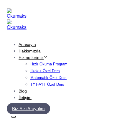
Skip
Skip
links
to
primary
navigation
Skip
to
content
Anasayfa
Hakkımızda
Hizmetlerimiz
Hızlı Okuma Programı
İlkokul Özel Ders
Matematik Özel Ders
TYT-AYT Özel Ders
Blog
İletişim
Biz Sizi Arayalım