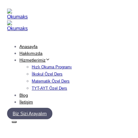
Skip
Skip
links
to
primary
navigation
Skip
to
content
Anasayfa
Hakkımızda
Hizmetlerimiz
Hızlı Okuma Programı
İlkokul Özel Ders
Matematik Özel Ders
TYT-AYT Özel Ders
Blog
İletişim
Biz Sizi Arayalım