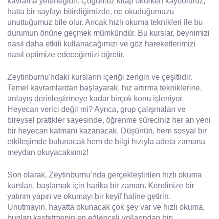
kavrama yeteneğidir. Çoğumuz kitap okurken kayboluruz;
hatta bir sayfayı bitirdiğimizde, ne okuduğumuzu
unuttuğumuz bile olur. Ancak hızlı okuma teknikleri ile bu
durumun önüne geçmek mümkündür. Bu kurslar, beynimizi
nasıl daha etkili kullanacağımızı ve göz hareketlerimizi
nasıl optimize edeceğimizi öğretir.
Zeytinburnu'ndaki kursların içeriği zengin ve çeşitlidir.
Temel kavramlardan başlayarak, hız artırma tekniklerine,
anlayış derinleştirmeye kadar birçok konu işleniyor.
Heyecan verici değil mi? Ayrıca, grup çalışmaları ve
bireysel pratikler sayesinde, öğrenme süreciniz her an yeni
bir heyecan katmanı kazanacak. Düşünün, hem sosyal bir
etkileşimde bulunacak hem de bilgi hızıyla adeta zamana
meydan okuyacaksınız!
Son olarak, Zeytinburnu’nda gerçekleştirilen hızlı okuma
kursları, başlamak için harika bir zaman. Kendinize bir
yatırım yapın ve okumayı bir keyif haline getirin.
Unutmayın, hayatta okunacak çok şey var ve hızlı okuma,
bunları keşfetmenin en eğlenceli yollarından biri.