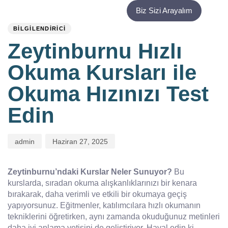
PUBLISHED
Author
Published
Biz Sizi Arayalım
IN:
on:
BILGILENDIRICI
Zeytinburnu Hızlı
Okuma Kursları ile
Okuma Hızınızı Test
Edin
admin
Haziran 27, 2025
Zeytinburnu’ndaki Kurslar Neler Sunuyor?
Bu
kurslarda, sıradan okuma alışkanlıklarınızı bir kenara
bırakarak, daha verimli ve etkili bir okumaya geçiş
yapıyorsunuz. Eğitmenler, katılımcılara hızlı okumanın
tekniklerini öğretirken, aynı zamanda okuduğunuz metinleri
daha iyi anlama yetisini de geliştiriyor. Hayal edin ki,