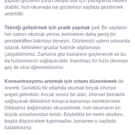
yapıları gözlerini yoran okuyucular için yavaşlama nedeni
olabilir, hızlı okumada ise gözlerinizi sayfada gezdirmek
yeterlidir.
Tekniği geliştirmek için pratik yapmak
şart. Bir sayfanın
her satırını okumak yerine, kelimelere daha geniş bir
perspektiften bakmayı deneyin. Gözlerinizi satırın ortasında
tutarak, kelimeleri gruplar halinde algılamaya
çalışabilirsiniz. Zamanla göz kaslarınız güçlenecek ve bu
da hızlanmanızı sağlayacaktır. İnanılmaz bir hızla okumayı
geç de olsa öğrenebilirsiniz.
Konsantrasyonu artırmak için ortamı düzenlemek
de
önemli. Gürültülü bir ortamda okumak birçok zihinsel
engeli getirebilir. Ancak sessiz bir alan, zihinsel berraklık
sağlayarak dikkatinizi kolayca toplamayı mümkün kılar.
Dikkatiniz dağılmadan okuyabilmek, hızlı okumanın en
büyük unsurlarından biridir. Böylelikle bir metni okurken,
başka düşüncelere kapılmadan, tamamen o sayfada
kalabilirsiniz.