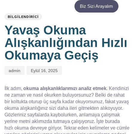
PUBLISHED
Author
Published
Biz Sizi Arayalım
IN:
on:
BILGILENDIRICI
Yavaş Okuma
Alışkanlığından Hızlı
Okumaya Geçiş
admin
Eylül 16, 2025
İlk adım,
okuma alışkanlıklarımızı analiz etmek
. Kendinizi
ne zaman ve nasıl okurken buluyorsunuz? Belki de rahat
bir koltukta oturup üç sayfa kadar okuyorsunuz, fakat yavaş
okuma alışkanlığınız sizi daha ileri gitmekten alıkoyuyor.
Gözleriniz sayfalarda kaybolurken, anlamaya çalışmak
yerine metni aklımızda tutmaya çalışıyoruz. İşte burada
hızlı okuma devreye giriyor. Tekrar eden kelimeler ve cümle