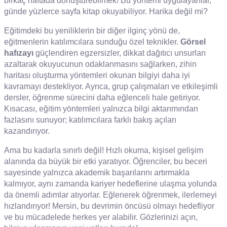
birkaç haftada dönüştürebilmek! Bu yöntemi uygulayanlar,
günde yüzlerce sayfa kitap okuyabiliyor. Harika değil mi?
Eğitimdeki bu yeniliklerin bir diğer ilginç yönü de,
eğitmenlerin katılımcılara sunduğu özel teknikler.
Görsel
hafızayı
güçlendiren egzersizler, dikkat dağıtıcı unsurları
azaltarak okuyucunun odaklanmasını sağlarken, zihin
haritası oluşturma yöntemleri okunan bilgiyi daha iyi
kavramayı destekliyor. Ayrıca, grup çalışmaları ve etkileşimli
dersler, öğrenme sürecini daha eğlenceli hale getiriyor.
Kısacası, eğitim yöntemleri yalnızca bilgi aktarımından
fazlasını sunuyor; katılımcılara farklı bakış açıları
kazandırıyor.
Ama bu kadarla sınırlı değil! Hızlı okuma, kişisel gelişim
alanında da büyük bir etki yaratıyor. Öğrenciler, bu beceri
sayesinde yalnızca akademik başarılarını artırmakla
kalmıyor, aynı zamanda kariyer hedeflerine ulaşma yolunda
da önemli adımlar atıyorlar. Eğlenerek öğrenmek, ilerlemeyi
hızlandırıyor! Mersin, bu devrimin öncüsü olmayı hedefliyor
ve bu mücadelede herkes yer alabilir. Gözlerinizi açın,