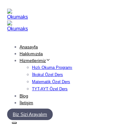
Skip
Skip
links
to
primary
navigation
Skip
to
content
Anasayfa
Hakkımızda
Hizmetlerimiz
Hızlı Okuma Programı
İlkokul Özel Ders
Matematik Özel Ders
TYT-AYT Özel Ders
Blog
İletişim
Biz Sizi Arayalım