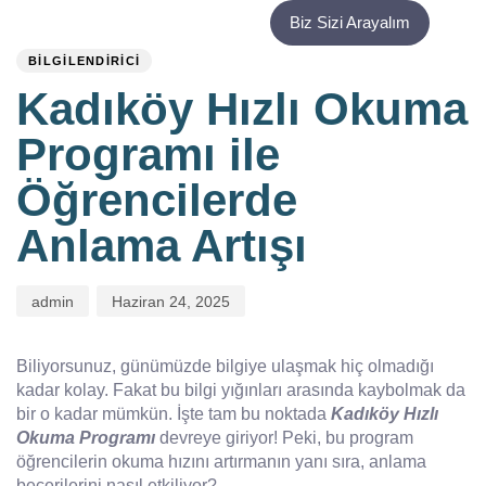
PUBLISHED
Author
Published
Biz Sizi Arayalım
IN:
on:
BILGILENDIRICI
Kadıköy Hızlı Okuma
Programı ile
Öğrencilerde
Anlama Artışı
admin
Haziran 24, 2025
Biliyorsunuz, günümüzde bilgiye ulaşmak hiç olmadığı
kadar kolay. Fakat bu bilgi yığınları arasında kaybolmak da
bir o kadar mümkün. İşte tam bu noktada
Kadıköy Hızlı
Okuma Programı
devreye giriyor! Peki, bu program
öğrencilerin okuma hızını artırmanın yanı sıra, anlama
becerilerini nasıl etkiliyor?