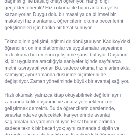
dağınıklığı ile başa çıkmayı öğreniyor. Hangi bilgi
gerçekten önemli? Hızlı okuma ile bunu anlama yetisi
kazanıyorlar. Duygu dolu bir masal ya da bilimsel bir
makaleyi hızla anlamak, öğrencilerin okuma becerilerini
geliştirmeleri için harika bir fırsat sunuyor.
Teknolojinin gelişimi, eğitimi de dönüştürüyor. Kadıköy'deki
öğrenciler, online platformlar ve uygulamalar sayesinde
hızlı okuma becerilerini geliştirme şansı buluyor. Düşünün
ki, bir uygulama aracılığıyla saniyeler içinde sayfalarca
metni kavrayabiliyorlar. Bu, sadece okuma hızını artırmakla
kalmıyor; aynı zamanda düşünme biçimlerini de
değiştiriyor. Zaman yönetiminde büyük bir avantaj sağlıyor.
Hızlı okumak, yalnızca kitap okuyabilmek değildir; aynı
zamanda kritik düşünme ve analiz yeteneklerini de
geliştirmek demektir. Bu da öğrencilerin derslerinde,
sınavlarında ve gelecekteki kariyerlerinde avantaj
sağlamalarına yardımcı oluyor. Fakat bunun ardında
sadece teknik bir beceri yok; aynı zamanda disiplin ve
düzenli çalışma alışkanlığı var. Kadıköy'deki öğrencilerin