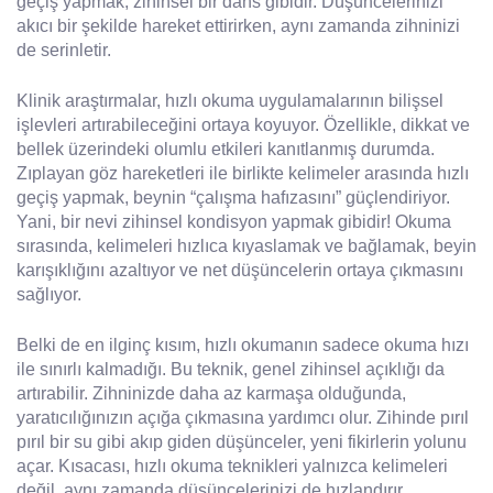
geçiş yapmak, zihinsel bir dans gibidir. Düşüncelerinizi
akıcı bir şekilde hareket ettirirken, aynı zamanda zihninizi
de serinletir.
Klinik araştırmalar, hızlı okuma uygulamalarının bilişsel
işlevleri artırabileceğini ortaya koyuyor. Özellikle, dikkat ve
bellek üzerindeki olumlu etkileri kanıtlanmış durumda.
Zıplayan göz hareketleri ile birlikte kelimeler arasında hızlı
geçiş yapmak, beynin “çalışma hafızasını” güçlendiriyor.
Yani, bir nevi zihinsel kondisyon yapmak gibidir! Okuma
sırasında, kelimeleri hızlıca kıyaslamak ve bağlamak, beyin
karışıklığını azaltıyor ve net düşüncelerin ortaya çıkmasını
sağlıyor.
Belki de en ilginç kısım, hızlı okumanın sadece okuma hızı
ile sınırlı kalmadığı. Bu teknik, genel zihinsel açıklığı da
artırabilir. Zihninizde daha az karmaşa olduğunda,
yaratıcılığınızın açığa çıkmasına yardımcı olur. Zihinde pırıl
pırıl bir su gibi akıp giden düşünceler, yeni fikirlerin yolunu
açar. Kısacası, hızlı okuma teknikleri yalnızca kelimeleri
değil, aynı zamanda düşüncelerinizi de hızlandırır.