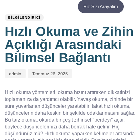
PUBLISHED
Author
Published
Biz Sizi Arayalım
IN:
on:
BILGILENDIRICI
Hızlı Okuma ve Zihin
Açıklığı Arasındaki
Bilimsel Bağlantı
admin
Temmuz 26, 2025
Hızlı okuma yöntemleri, okuma hızını artırırken dikkatinizi
toplamanıza da yardımcı olabilir. Yavaş okuma, zihinde bir
süre yuvarlanan düşünceler yaratabilir; fakat hızlı okuma,
düşüncelerin daha keskin bir şekilde odaklanmasını sağlar.
Bu tarz okuma, okurda bir çeşit zihinsel "perdeyi" açar,
böylece düşüncelerinizi daha berrak hale getirir. Hiç
düşündünüz mü? Hızlı okuma yaparken kelimeler arasında