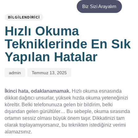
PUBLISHED
Author
Published
Biz Sizi Arayalım
IN:
on:
BILGILENDIRICI
Hızlı Okuma
Tekniklerinde En Sık
Yapılan Hatalar
admin
Temmuz 13, 2025
İkinci hata, odaklanamamak.
Hızlı okuma esnasında
dikkat dağıtıcı unsurlar, yüksek hızda okuma yeteneğinizi
köreltir. Belki telefonunuza gelen bir bildirim, belki
dışarıdan gelen gürültüler… Bu sebeple, okuma sırasında
ortamın sessiz olması büyük önem taşır. Dikkatinizi tam
olarak toplayamıyorsanız, bu teknikten istediğiniz verimi
alamazsınız.