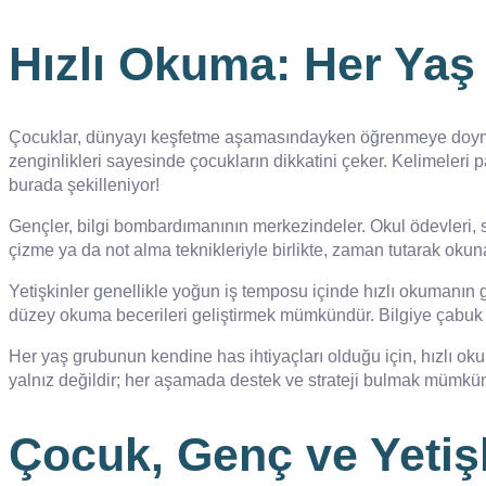
Hızlı Okuma: Her Yaş İ
Çocuklar, dünyayı keşfetme aşamasındayken öğrenmeye doymak b
zenginlikleri sayesinde çocukların dikkatini çeker. Kelimeleri
burada şekilleniyor!
Gençler, bilgi bombardımanının merkezindeler. Okul ödevleri, s
çizme ya da not alma teknikleriyle birlikte, zaman tutarak okun
Yetişkinler genellikle yoğun iş temposu içinde hızlı okumanın ger
düzey okuma becerileri geliştirmek mümkündür. Bilgiye çabuk er
Her yaş grubunun kendine has ihtiyaçları olduğu için, hızlı o
yalnız değildir; her aşamada destek ve strateji bulmak mümkü
Çocuk, Genç ve Yetişk