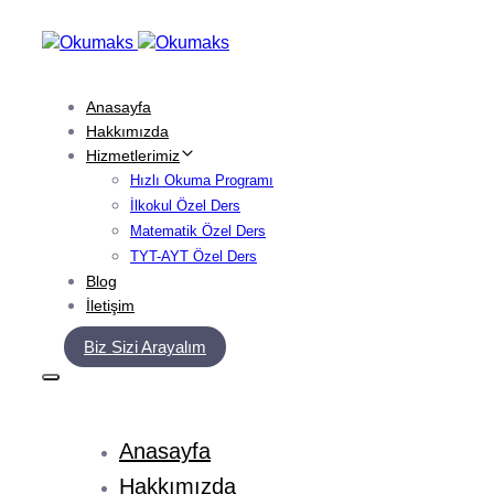
Skip
Skip
links
to
primary
navigation
Anasayfa
Skip
Hakkımızda
to
Hizmetlerimiz
content
Hızlı Okuma Programı
İlkokul Özel Ders
Matematik Özel Ders
TYT-AYT Özel Ders
Blog
İletişim
Biz Sizi Arayalım
Anasayfa
Hakkımızda