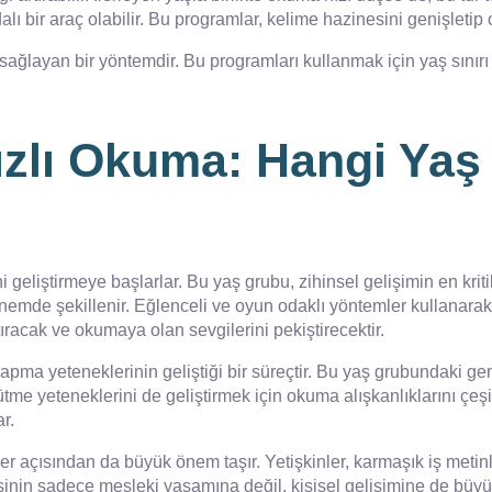
lı bir araç olabilir. Bu programlar, kelime hazinesini genişletip
ağlayan bir yöntemdir. Bu programları kullanmak için yaş sınırı
Hızlı Okuma: Hangi Ya
 geliştirmeye başlarlar. Bu yaş grubu, zihinsel gelişimin en kriti
nemde şekillenir. Eğlenceli ve oyun odaklı yöntemler kullanara
ıracak ve okumaya olan sevgilerini pekiştirecektir.
a yeteneklerinin geliştiği bir süreçtir. Bu yaş grubundaki genç
rütme yeteneklerini de geliştirmek için okuma alışkanlıklarını çe
r.
yer açısından da büyük önem taşır. Yetişkinler, karmaşık iş metinl
nin sadece mesleki yaşamına değil, kişisel gelişimine de büyük 