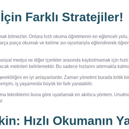
çin Farklı Stratejiler!
ilmezler. Onlara hızlı okuma öğretmenin en eğlenceli yolu, oyu
 parça parça okumak ve kelime avı oyunlarıyla eğlendirerek öğren
osyal medya ve diğer içerikler arasında kaybolmamak için hızlı 
acak metinleri belirlemektir. Bu sadece hızlarını artırmakla kal
ekliliğini en iyi anlayanlardır. Zaman yönetimi burada kritik bir 
işim, iş yaşamında büyük bir fark yaratabilir.
kuma tekniklerini buna göre uyarlamak en akıllıca yöntem. Unutm
n!
in: Hızlı Okumanın Ya