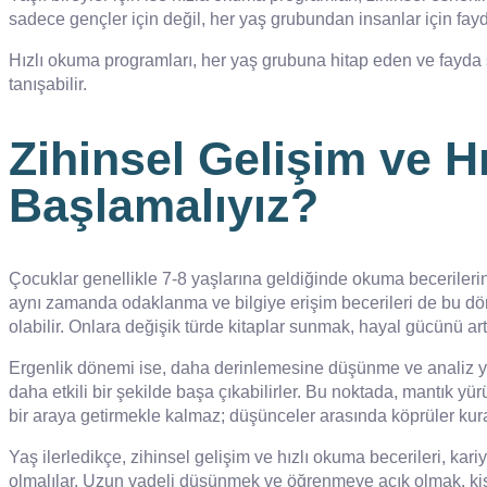
sadece gençler için değil, her yaş grubundan insanlar için fayda
Hızlı okuma programları, her yaş grubuna hitap eden ve fayda s
tanışabilir.
Zihinsel Gelişim ve 
Başlamalıyız?
Çocuklar genellikle 7-8 yaşlarına geldiğinde okuma becerilerini
aynı zamanda odaklanma ve bilgiye erişim becerileri de bu dö
olabilir. Onlara değişik türde kitaplar sunmak, hayal gücünü art
Ergenlik dönemi ise, daha derinlemesine düşünme ve analiz yapm
daha etkili bir şekilde başa çıkabilirler. Bu noktada, mantık yü
bir araya getirmekle kalmaz; düşünceler arasında köprüler kura
Yaş ilerledikçe, zihinsel gelişim ve hızlı okuma becerileri, kari
olmalılar. Uzun vadeli düşünmek ve öğrenmeye açık olmak, kişi