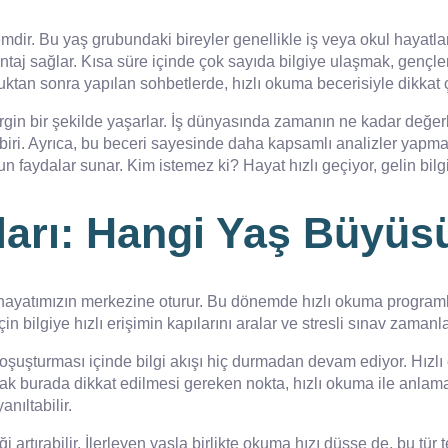
mdir. Bu yaş grubundaki bireyler genellikle iş veya okul hayatları
taj sağlar. Kısa süre içinde çok sayıda bilgiye ulaşmak, gençler
ktan sonra yapılan sohbetlerde, hızlı okuma becerisiyle dikkat ç
irgin bir şekilde yaşarlar. İş dünyasında zamanın ne kadar değerl
n biri. Ayrıca, bu beceri sayesinde daha kapsamlı analizler yap
un faydalar sunar. Kim istemez ki? Hayat hızlı geçiyor, gelin bilgi
arı: Hangi Yaş Büyüs
 hayatımızın merkezine oturur. Bu dönemde hızlı okuma programlar
n bilgiye hızlı erişimin kapılarını aralar ve stresli sınav zamanl
 koşuşturması içinde bilgi akışı hiç durmadan devam ediyor. Hızl
ak burada dikkat edilmesi gereken nokta, hızlı okuma ile anlama
nıltabilir.
iği artırabilir. İlerleyen yaşla birlikte okuma hızı düşse de, bu t