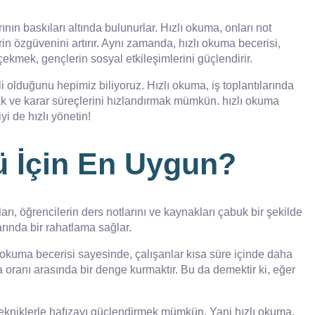
nın baskıları altında bulunurlar. Hızlı okuma, onları not
in özgüvenini artırır. Aynı zamanda, hızlı okuma becerisi,
ekmek, gençlerin sosyal etkileşimlerini güçlendirir.
i olduğunu hepimiz biliyoruz. Hızlı okuma, iş toplantılarında
mak ve karar süreçlerini hızlandırmak mümkün. hızlı okuma
yi de hızlı yönetin!
ü İçin En Uygun?
ı, öğrencilerin ders notlarını ve kaynakları çabuk bir şekilde
arında bir rahatlama sağlar.
ı okuma becerisi sayesinde, çalışanlar kısa süre içinde daha
 oranı arasında bir denge kurmaktır. Bu da demektir ki, eğer
ür tekniklerle hafızayı güçlendirmek mümkün. Yani hızlı okuma,