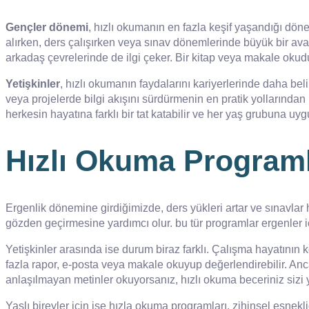
Gençler dönemi
, hızlı okumanın en fazla keşif yaşandığı döne
alırken, ders çalışırken veya sınav dönemlerinde büyük bir avan
arkadaş çevrelerinde de ilgi çeker. Bir kitap veya makale okudu
Yetişkinler
, hızlı okumanın faydalarını kariyerlerinde daha bel
veya projelerde bilgi akışını sürdürmenin en pratik yollarında
herkesin hayatına farklı bir tat katabilir ve her yaş grubuna uyg
Hızlı Okuma Programl
Ergenlik dönemine girdiğimizde, ders yükleri artar ve sınavlar
gözden geçirmesine yardımcı olur. bu tür programlar ergenler içi
Yetişkinler arasında ise durum biraz farklı. Çalışma hayatının
fazla rapor, e-posta veya makale okuyup değerlendirebilir. Anc
anlaşılmayan metinler okuyorsanız, hızlı okuma beceriniz sizi ya
Yaşlı bireyler için ise hızla okuma programları, zihinsel esnekl