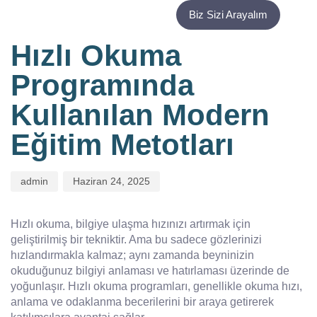
PUBLISHED
Author
Published
Biz Sizi Arayalım
IN:
on:
Hızlı Okuma
Programında
Kullanılan Modern
Eğitim Metotları
admin
Haziran 24, 2025
Hızlı okuma, bilgiye ulaşma hızınızı artırmak için
geliştirilmiş bir tekniktir. Ama bu sadece gözlerinizi
hızlandırmakla kalmaz; aynı zamanda beyninizin
okuduğunuz bilgiyi anlaması ve hatırlaması üzerinde de
yoğunlaşır. Hızlı okuma programları, genellikle okuma hızı,
anlama ve odaklanma becerilerini bir araya getirerek