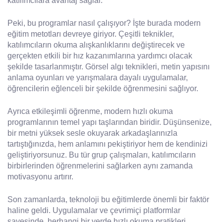
katılımcılara avantaj sağlar.
Peki, bu programlar nasıl çalışıyor? İşte burada modern
eğitim metotları devreye giriyor. Çeşitli teknikler,
katılımcıların okuma alışkanlıklarını değiştirecek ve
gerçekten etkili bir hız kazanımlarına yardımcı olacak
şekilde tasarlanmıştır. Görsel algı teknikleri, metin yapısını
anlama oyunları ve yarışmalara dayalı uygulamalar,
öğrencilerin eğlenceli bir şekilde öğrenmesini sağlıyor.
Ayrıca etkileşimli öğrenme, modern hızlı okuma
programlarının temel yapı taşlarından biridir. Düşünsenize,
bir metni yüksek sesle okuyarak arkadaşlarınızla
tartıştığınızda, hem anlamını pekiştiriyor hem de kendinizi
geliştiriyorsunuz. Bu tür grup çalışmaları, katılımcıların
birbirlerinden öğrenmelerini sağlarken aynı zamanda
motivasyonu artırır.
Son zamanlarda, teknoloji bu eğitimlerde önemli bir faktör
haline geldi. Uygulamalar ve çevrimiçi platformlar
sayesinde, herhangi bir yerde hızlı okuma pratikleri