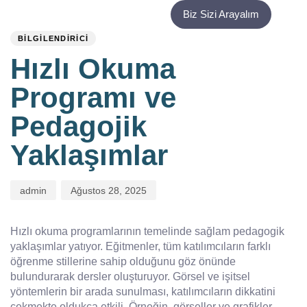
PUBLISHED
Author
Published
Biz Sizi Arayalım
IN:
on:
BILGILENDIRICI
Hızlı Okuma
Programı ve
Pedagojik
Yaklaşımlar
admin
Ağustos 28, 2025
Hızlı okuma programlarının temelinde sağlam pedagogik
yaklaşımlar yatıyor. Eğitmenler, tüm katılımcıların farklı
öğrenme stillerine sahip olduğunu göz önünde
bulundurarak dersler oluşturuyor. Görsel ve işitsel
yöntemlerin bir arada sunulması, katılımcıların dikkatini
çekmekte oldukça etkili. Örneğin, görseller ve grafikler