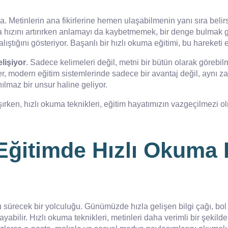
ra. Metinlerin ana fikirlerine hemen ulaşabilmenin yanı sıra beli
 hızını artırırken anlamayı da kaybetmemek, bir denge bulmak g
alıştığını gösteriyor. Başarılı bir hızlı okuma eğitimi, bu hareke
lişiyor
. Sadece kelimeleri değil, metni bir bütün olarak görebil
tiler, modern eğitim sistemlerinde sadece bir avantaj değil, aynı
ılmaz bir unsur haline geliyor.
şırken, hızlı okuma teknikleri, eğitim hayatımızın vazgeçilmezi
Eğitimde Hızlı Okuma 
sürecek bir yolculuğu. Günümüzde hızla gelişen bilgi çağı, bol m
yabilir. Hızlı okuma teknikleri, metinleri daha verimli bir şekil