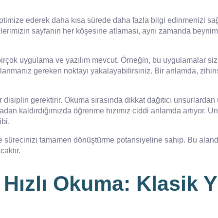
optimize ederek daha kısa sürede daha fazla bilgi edinmenizi sağ
lerimizin sayfanın her köşesine atlaması, aynı zamanda beynimiz
rçok uygulama ve yazılım mevcut. Örneğin, bu uygulamalar size be
nmanız gereken noktayı yakalayabilirsiniz. Bir anlamda, zihinse
 disiplin gerektirir. Okuma sırasında dikkat dağıtıcı unsurlarda
ı ortadan kaldırdığımızda öğrenme hızımız ciddi anlamda artıyor
bi.
enme sürecinizi tamamen dönüştürme potansiyeline sahip. Bu aland
aktır.
Hızlı Okuma: Klasik Y