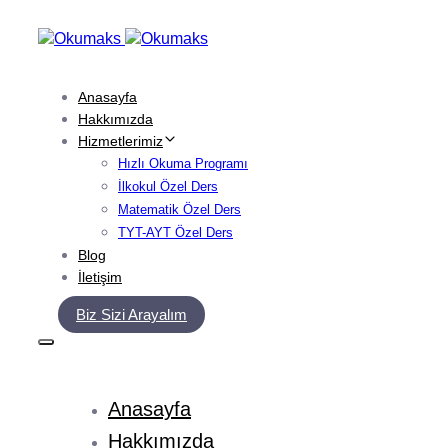
Skip
Skip
links
to
primary
navigation
Anasayfa
Skip
Hakkımızda
to
Hizmetlerimiz
content
Hızlı Okuma Programı
İlkokul Özel Ders
Matematik Özel Ders
TYT-AYT Özel Ders
Blog
İletişim
Biz Sizi Arayalım
Anasayfa
Hakkımızda