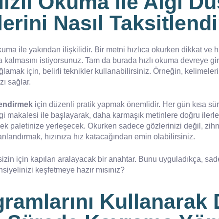
zlı Okuma ile Algı D
erini Nasıl Taksitlendi
kuma ile yakından ilişkilidir. Bir metni hızlıca okurken dikkat ve 
da kalmasını istiyorsunuz. Tam da burada hızlı okuma devreye giri
 sağlamak için, belirli teknikler kullanabilirsiniz. Örneğin, kelime
zı sağlar.
tlendirmek
için düzenli pratik yapmak önemlidir. Her gün kısa süre
gi makalesi ile başlayarak, daha karmaşık metinlere doğru ilerley
k paletinize yerleşecek. Okurken sadece gözlerinizi değil, zihn
nlandırmak, hızınıza hız katacağından emin olabilirsiniz.
zin için kapıları aralayacak bir anahtar. Bunu uyguladıkça, sade
nsiyelinizi keşfetmeye hazır mısınız?
ramlarını Kullanarak 