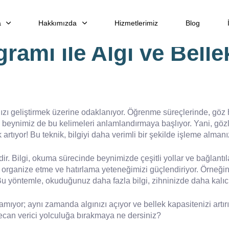
a
Hakkımızda
Hizmetlerimiz
Blog
ramı ile Algı ve Belle
ızı geliştirmek üzerine odaklanıyor. Öğrenme süreçlerinde, göz ha
 beynimiz de bu kelimeleri anlamlandırmaya başlıyor. Yani, gözle
artıyor! Bu teknik, bilgiyi daha verimli bir şekilde işleme alman
lidir. Bilgi, okuma sürecinde beynimizde çeşitli yollar ve bağlant
i organize etme ve hatırlama yeteneğimizi güçlendiriyor. Örneğin,
. Bu yöntemle, okuduğunuz daha fazla bilgi, zihninizde daha kalıcı
mıyor; aynı zamanda algınızı açıyor ve bellek kapasitenizi artırı
ecan verici yolculuğa bırakmaya ne dersiniz?