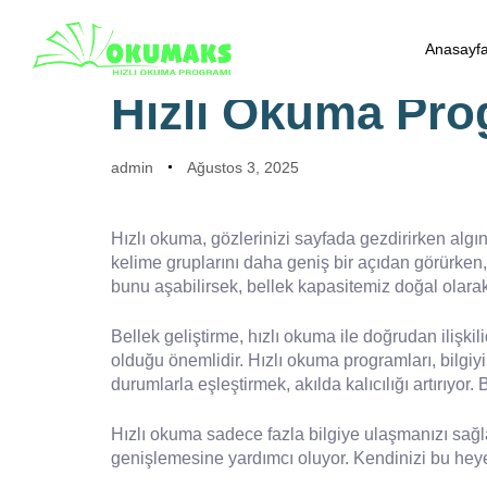
PUBLISHED
Author
Published
IN:
on:
Anasayf
BILGILENDIRICI
Hızlı Okuma Prog
admin
Ağustos 3, 2025
Hızlı okuma, gözlerinizi sayfada gezdirirken algın
kelime gruplarını daha geniş bir açıdan görürken,
bunu aşabilirsek, bellek kapasitemiz doğal olarak 
Bellek geliştirme, hızlı okuma ile doğrudan ilişki
olduğu önemlidir. Hızlı okuma programları, bilgiy
durumlarla eşleştirmek, akılda kalıcılığı artırıyor
Hızlı okuma sadece fazla bilgiye ulaşmanızı sağla
genişlemesine yardımcı oluyor. Kendinizi bu hey