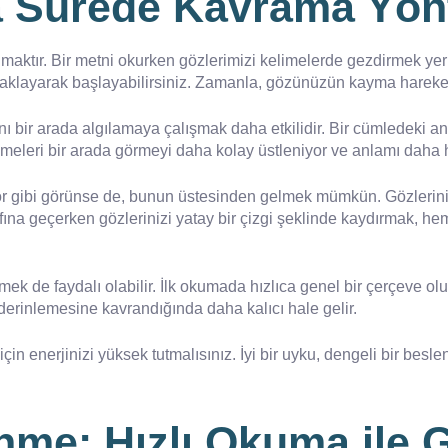
sa Sürede Kavrama Yön
ktır. Bir metni okurken gözlerimizi kelimelerde gezdirmek yerine
klayarak başlayabilirsiniz. Zamanla, gözünüzün kayma hareketleri
nı bir arada algılamaya çalışmak daha etkilidir. Bir cümledeki 
elimeleri bir arada görmeyi daha kolay üstleniyor ve anlamı daha h
 gibi görünse de, bunun üstesinden gelmek mümkün. Gözlerinizi m
afına geçerken gözlerinizi yatay bir çizgi şeklinde kaydırmak, hem
k de faydalı olabilir. İlk okumada hızlıca genel bir çerçeve oluş
 derinlemesine kavrandığında daha kalıcı hale gelir.
 için enerjinizi yüksek tutmalısınız. İyi bir uyku, dengeli bir be
me: Hızlı Okuma ile G