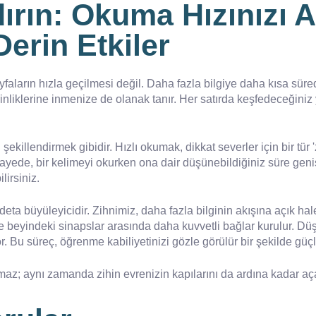
ırın: Okuma Hızınızı A
erin Etkiler
yfaların hızla geçilmesi değil. Daha fazla bilgiye daha kısa süre
liklerine inmenize de olanak tanır. Her satırda keşfedeceğiniz 
killendirmek gibidir. Hızlı okumak, dikkat severler için bir tür 'zi
sayede, bir kelimeyi okurken ona dair düşünebildiğiniz süre genişl
lirsiniz.
deta büyüleyicidir. Zihnimiz, daha fazla bilginin akışına açık hal
de beyindeki sinapslar arasında daha kuvvetli bağlar kurulur. Düş
. Bu süreç, öğrenme kabiliyetinizi gözle görülür bir şekilde güçl
z; aynı zamanda zihin evrenizin kapılarını da ardına kadar açar