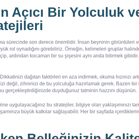
n Açıcı Bir Yolculuk ve
ejileri
ma sürecinde son derece önemlidir. İnsan beyninin görüntüleri ve
ük rol oynadığını görebiliriz. Örneğin, kelimeleri gruplar halind
çip, ardından kocaman bir su şişesini aynı anda bitirmek gibidir
 Dikkatinizi dağıtan faktörleri en aza indirmek, okuma hızınızı a
izi değil, zihninizi de bu yolculuğa hazırlamak gerek. Bazen bir
bunu gerçekleştirdiğinizde duyduğunuz tatminin hazzını düşünün.
rine uygulayacağınız bu stratejiler, bilgiye olan yaklaşımınızı 
amınıza büyük katkılar sağlayabilir. Her bir sayfada içerdikleri
en Belleğinizin Kalite