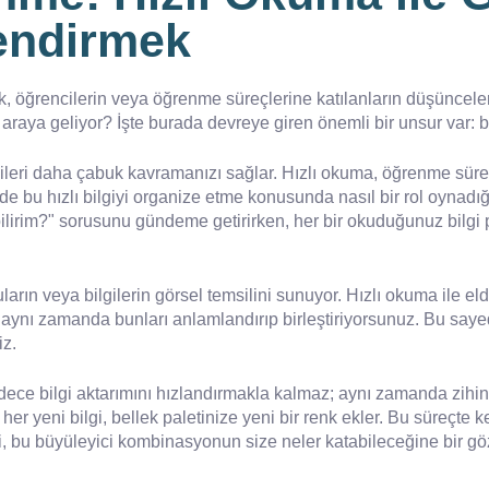
lendirmek
öğrencilerin veya öğrenme süreçlerine katılanların düşünceleri
araya geliyor? İşte burada devreye giren önemli bir unsur var: b
ri daha çabuk kavramanızı sağlar. Hızlı okuma, öğrenme sürecini
 hızlı bilgiyi organize etme konusunda nasıl bir rol oynadığı
bilirim?" sorusunu gündeme getirirken, her bir okuduğunuz bilgi 
arın veya bilgilerin görsel temsilini sunuyor. Hızlı okuma ile elde
aynı zamanda bunları anlamlandırıp birleştiriyorsunuz. Bu say
iz.
ce bilgi aktarımını hızlandırmakla kalmaz; aynı zamanda zihinse
er yeni bilgi, bellek paletinize yeni bir renk ekler. Bu süreçte ke
 bu büyüleyici kombinasyonun size neler katabileceğine bir göz