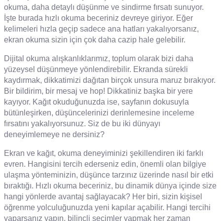
okuma, daha detaylı düşünme ve sindirme fırsatı sunuyor.
İşte burada hızlı okuma beceriniz devreye giriyor. Eğer
kelimeleri hızla geçip sadece ana hatları yakalıyorsanız,
ekran okuma sizin için çok daha cazip hale gelebilir.
Dijital okuma alışkanlıklarımız, toplum olarak bizi daha
yüzeysel düşünmeye yönlendirebilir. Ekranda sürekli
kaydırmak, dikkatimizi dağıtan birçok unsura maruz bırakıyor.
Bir bildirim, bir mesaj ve hop! Dikkatiniz başka bir yere
kayıyor. Kağıt okuduğunuzda ise, sayfanın dokusuyla
bütünleşirken, düşüncelerinizi derinlemesine inceleme
fırsatını yakalıyorsunuz. Siz de bu iki dünyayı
deneyimlemeye ne dersiniz?
Ekran ve kağıt, okuma deneyiminizi şekillendiren iki farklı
evren. Hangisini tercih ederseniz edin, önemli olan bilgiye
ulaşma yönteminizin, düşünce tarzınız üzerinde nasıl bir etki
bıraktığı. Hızlı okuma beceriniz, bu dinamik dünya içinde size
hangi yönlerde avantaj sağlayacak? Her biri, sizin kişisel
öğrenme yolculuğunuzda yeni kapılar açabilir. Hangi tercihi
yaparsanız yapın, bilinçli seçimler yapmak her zaman