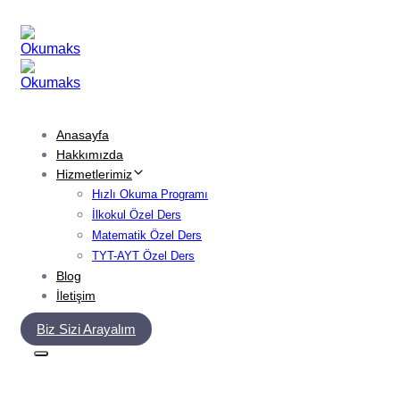
Skip
Skip
links
to
primary
navigation
Skip
to
content
Anasayfa
Hakkımızda
Hizmetlerimiz
Hızlı Okuma Programı
İlkokul Özel Ders
Matematik Özel Ders
TYT-AYT Özel Ders
Blog
İletişim
Biz Sizi Arayalım