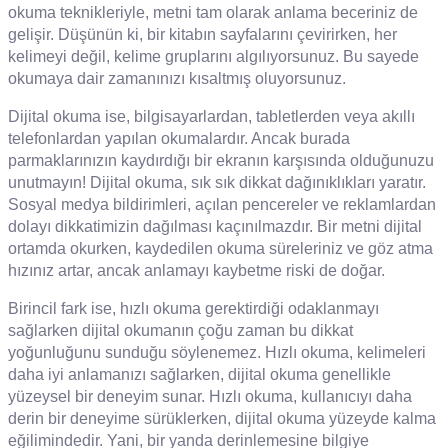
okuma teknikleriyle, metni tam olarak anlama beceriniz de
gelişir. Düşünün ki, bir kitabın sayfalarını çevirirken, her
kelimeyi değil, kelime gruplarını algılıyorsunuz. Bu sayede
okumaya dair zamanınızı kısaltmış oluyorsunuz.
Dijital okuma ise, bilgisayarlardan, tabletlerden veya akıllı
telefonlardan yapılan okumalardır. Ancak burada
parmaklarınızın kaydırdığı bir ekranın karşısında olduğunuzu
unutmayın! Dijital okuma, sık sık dikkat dağınıklıkları yaratır.
Sosyal medya bildirimleri, açılan pencereler ve reklamlardan
dolayı dikkatimizin dağılması kaçınılmazdır. Bir metni dijital
ortamda okurken, kaydedilen okuma süreleriniz ve göz atma
hızınız artar, ancak anlamayı kaybetme riski de doğar.
Birincil fark ise, hızlı okuma gerektirdiği odaklanmayı
sağlarken dijital okumanın çoğu zaman bu dikkat
yoğunluğunu sunduğu söylenemez. Hızlı okuma, kelimeleri
daha iyi anlamanızı sağlarken, dijital okuma genellikle
yüzeysel bir deneyim sunar. Hızlı okuma, kullanıcıyı daha
derin bir deneyime sürüklerken, dijital okuma yüzeyde kalma
eğilimindedir. Yani, bir yanda derinlemesine bilgiye