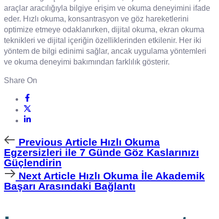
araçlar aracılığıyla bilgiye erişim ve okuma deneyimini ifade
eder. Hızlı okuma, konsantrasyon ve göz hareketlerini
optimize etmeye odaklanırken, dijital okuma, ekran okuma
teknikleri ve dijital içeriğin özelliklerinden etkilenir. Her iki
yöntem de bilgi edinimi sağlar, ancak uygulama yöntemleri
ve okuma deneyimi bakımından farklılık gösterir.
Share On
Previous
Previous Article
Hızlı Okuma
Article
Egzersizleri ile 7 Günde Göz Kaslarınızı
Güçlendirin
Next
Next Article
Hızlı Okuma İle Akademik
Article
Başarı Arasındaki Bağlantı