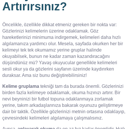
Artırırsınız?
Öncelikle, özellikle dikkat etmeniz gereken bir nokta var:
Gözlerinizi kelimelerin üzerine odaklamak. Göz
hareketlerinizi minimuma indirgemek, kelimeleri daha hızlı
algılamanıza yardımcı olur. Mesela, sayfada okurken her bir
kelimeyi tek tek okumamız yerine gruplar halinde
okuyabilsek, bunun ne kadar zaman kazandıracağını
düşündünüz mü? Yavaş okuyucular genellikle kelimeleri
sesli okur ya da gözlerini sayfanın üzerinde kaydırırken
duraksar. Ama siz bunu değiştirebilirsiniz!
Kelime gruplama
tekniği tam da burada önemli. Gözlerinizi
birden fazla kelimeye odaklamak, okuma hızınızı artırır. Bir
nevi beyninizi bir futbol topuna odaklanmaya zorlamak
yerine, takım arkadaşlarınıza bakarak oyunuzu geliştirmeye
dair bir taktik. Özellikle gözlerinizi metnin ortasına odaklayıp,
çevresindeki kelimeleri algılamaya çalışmalısınız.
Ayrıca,
anlayarak okuma
da en az hız kadar önemlidir. Hızlı