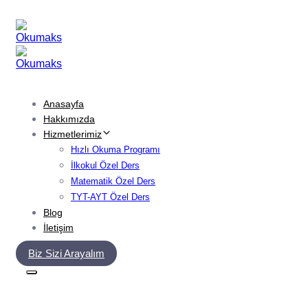
Skip
Skip
links
to
primary
navigation
Skip
to
content
Anasayfa
Hakkımızda
Hizmetlerimiz
Hızlı Okuma Programı
İlkokul Özel Ders
Matematik Özel Ders
TYT-AYT Özel Ders
Blog
İletişim
Biz Sizi Arayalım