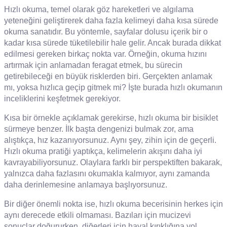
Hızlı okuma, temel olarak göz hareketleri ve algılama
yeteneğini geliştirerek daha fazla kelimeyi daha kısa sürede
okuma sanatıdır. Bu yöntemle, sayfalar dolusu içerik bir o
kadar kısa sürede tüketilebilir hale gelir. Ancak burada dikkat
edilmesi gereken birkaç nokta var. Örneğin, okuma hızını
artırmak için anlamadan feragat etmek, bu sürecin
getirebileceği en büyük risklerden biri. Gerçekten anlamak
mı, yoksa hızlıca geçip gitmek mi? İşte burada hızlı okumanın
inceliklerini keşfetmek gerekiyor.
Kısa bir örnekle açıklamak gerekirse, hızlı okuma bir bisiklet
sürmeye benzer. İlk başta dengenizi bulmak zor, ama
alıştıkça, hız kazanıyorsunuz. Aynı şey, zihin için de geçerli.
Hızlı okuma pratiği yaptıkça, kelimelerin akışını daha iyi
kavrayabiliyorsunuz. Olaylara farklı bir perspektiften bakarak,
yalnızca daha fazlasını okumakla kalmıyor, aynı zamanda
daha derinlemesine anlamaya başlıyorsunuz.
Bir diğer önemli nokta ise, hızlı okuma becerisinin herkes için
aynı derecede etkili olmaması. Bazıları için mucizevi
sonuçlar doğururken, diğerleri için hayal kırıklığına yol