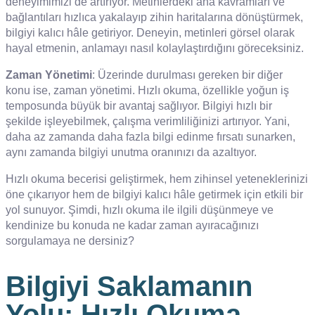
deneyimimizi de artırıyor. Metinlerdeki ana kavramları ve
bağlantıları hızlıca yakalayıp zihin haritalarına dönüştürmek,
bilgiyi kalıcı hâle getiriyor. Deneyin, metinleri görsel olarak
hayal etmenin, anlamayı nasıl kolaylaştırdığını göreceksiniz.
Zaman Yönetimi
: Üzerinde durulması gereken bir diğer
konu ise, zaman yönetimi. Hızlı okuma, özellikle yoğun iş
temposunda büyük bir avantaj sağlıyor. Bilgiyi hızlı bir
şekilde işleyebilmek, çalışma verimliliğinizi artırıyor. Yani,
daha az zamanda daha fazla bilgi edinme fırsatı sunarken,
aynı zamanda bilgiyi unutma oranınızı da azaltıyor.
Hızlı okuma becerisi geliştirmek, hem zihinsel yeteneklerinizi
öne çıkarıyor hem de bilgiyi kalıcı hâle getirmek için etkili bir
yol sunuyor. Şimdi, hızlı okuma ile ilgili düşünmeye ve
kendinize bu konuda ne kadar zaman ayıracağınızı
sorgulamaya ne dersiniz?
Bilgiyi Saklamanın
Yolu: Hızlı Okuma