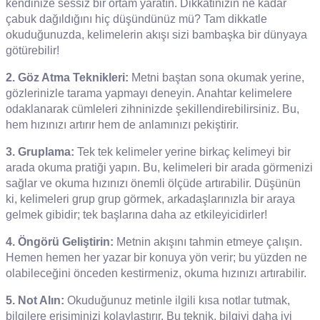
kendinize sessiz bir ortam yaratın. Dikkatinizin ne kadar
çabuk dağıldığını hiç düşündünüz mü? Tam dikkatle
okuduğunuzda, kelimelerin akışı sizi bambaşka bir dünyaya
götürebilir!
2. Göz Atma Teknikleri:
Metni baştan sona okumak yerine,
gözlerinizle tarama yapmayı deneyin. Anahtar kelimelere
odaklanarak cümleleri zihninizde şekillendirebilirsiniz. Bu,
hem hızınızı artırır hem de anlamınızı pekiştirir.
3. Gruplama:
Tek tek kelimeler yerine birkaç kelimeyi bir
arada okuma pratiği yapın. Bu, kelimeleri bir arada görmenizi
sağlar ve okuma hızınızı önemli ölçüde artırabilir. Düşünün
ki, kelimeleri grup grup görmek, arkadaşlarınızla bir araya
gelmek gibidir; tek başlarına daha az etkileyicidirler!
4. Öngörü Geliştirin:
Metnin akışını tahmin etmeye çalışın.
Hemen hemen her yazar bir konuya yön verir; bu yüzden ne
olabileceğini önceden kestirmeniz, okuma hızınızı artırabilir.
5. Not Alın:
Okuduğunuz metinle ilgili kısa notlar tutmak,
bilgilere erişiminizi kolaylaştırır. Bu teknik, bilgiyi daha iyi