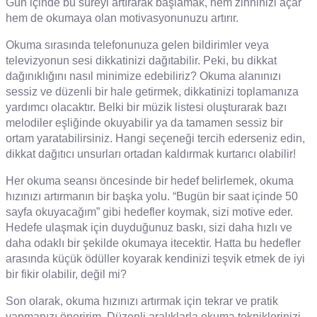
Gün içinde bu süreyi artırarak başlamak, hem zihninizi açar
hem de okumaya olan motivasyonunuzu artırır.
Okuma sırasında telefonunuza gelen bildirimler veya
televizyonun sesi dikkatinizi dağıtabilir. Peki, bu dikkat
dağınıklığını nasıl minimize edebiliriz? Okuma alanınızı
sessiz ve düzenli bir hale getirmek, dikkatinizi toplamanıza
yardımcı olacaktır. Belki bir müzik listesi oluşturarak bazı
melodiler eşliğinde okuyabilir ya da tamamen sessiz bir
ortam yaratabilirsiniz. Hangi seçeneği tercih ederseniz edin,
dikkat dağıtıcı unsurları ortadan kaldırmak kurtarıcı olabilir!
Her okuma seansı öncesinde bir hedef belirlemek, okuma
hızınızı artırmanın bir başka yolu. “Bugün bir saat içinde 50
sayfa okuyacağım” gibi hedefler koymak, sizi motive eder.
Hedefe ulaşmak için duyduğunuz baskı, sizi daha hızlı ve
daha odaklı bir şekilde okumaya itecektir. Hatta bu hedefler
arasında küçük ödüller koyarak kendinizi teşvik etmek de iyi
bir fikir olabilir, değil mi?
Son olarak, okuma hızınızı artırmak için tekrar ve pratik
yapmanızı öneririm. Düzenli aralıklarla okuma tekniklerinizi