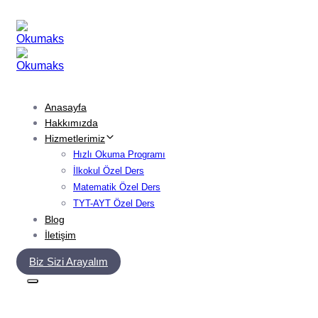
Skip
Skip
links
to
primary
navigation
Skip
to
content
Anasayfa
Hakkımızda
Hizmetlerimiz
Hızlı Okuma Programı
İlkokul Özel Ders
Matematik Özel Ders
TYT-AYT Özel Ders
Blog
İletişim
Biz Sizi Arayalım