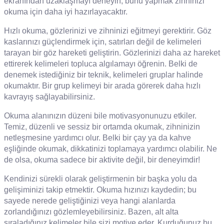
ekranından uzaklaşmayı deneyin; bunu yapmak zihninizi
okuma için daha iyi hazırlayacaktır.
Hızlı okuma, gözlerinizi ve zihninizi eğitmeyi gerektirir. Göz
kaslarınızı güçlendirmek için, satırları değil de kelimeleri
tarayan bir göz hareketi geliştirin. Gözlerinizi daha az hareket
ettirerek kelimeleri topluca algılamayı öğrenin. Belki de
denemek istediğiniz bir teknik, kelimeleri gruplar halinde
okumaktır. Bir grup kelimeyi bir arada görerek daha hızlı
kavrayış sağlayabilirsiniz.
Okuma alanınızın düzeni bile motivasyonunuzu etkiler.
Temiz, düzenli ve sessiz bir ortamda okumak, zihninizin
netleşmesine yardımcı olur. Belki bir çay ya da kahve
eşliğinde okumak, dikkatinizi toplamaya yardımcı olabilir. Ne
de olsa, okuma sadece bir aktivite değil, bir deneyimdir!
Kendinizi sürekli olarak geliştirmenin bir başka yolu da
gelişiminizi takip etmektir. Okuma hızınızı kaydedin; bu
sayede nerede geliştiğinizi veya hangi alanlarda
zorlandığınızı gözlemleyebilirsiniz. Bazen, alt alta
sıraladığınız kelimeler bile sizi motive eder. Kurduğunuz bu