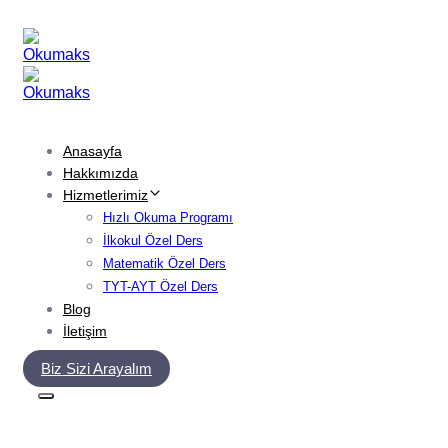
Skip
Skip
links
to
primary
navigation
Skip
to
content
Anasayfa
Hakkımızda
Hizmetlerimiz
Hızlı Okuma Programı
İlkokul Özel Ders
Matematik Özel Ders
TYT-AYT Özel Ders
Blog
İletişim
Biz Sizi Arayalım