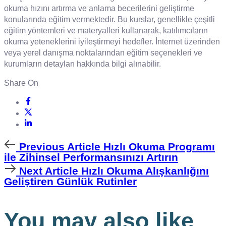
okuma hızını artırma ve anlama becerilerini geliştirme
konularında eğitim vermektedir. Bu kurslar, genellikle çeşitli
eğitim yöntemleri ve materyalleri kullanarak, katılımcıların
okuma yeteneklerini iyileştirmeyi hedefler. İnternet üzerinden
veya yerel danışma noktalarından eğitim seçenekleri ve
kurumların detayları hakkında bilgi alınabilir.
Share On
Previous
Previous Article
Hızlı Okuma Programı
Article
ile Zihinsel Performansınızı Artırın
Next
Next Article
Hızlı Okuma Alışkanlığını
Article
Geliştiren Günlük Rutinler
You may also like