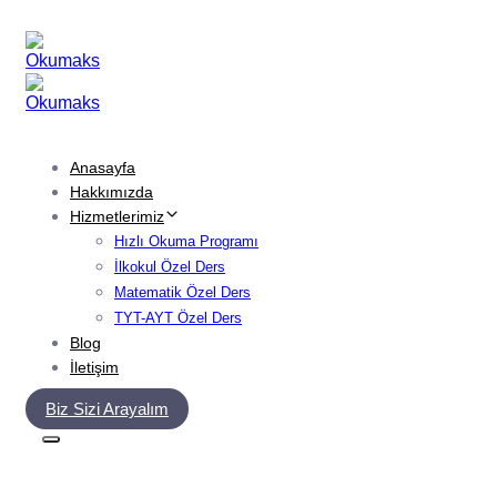
Skip
Skip
links
to
primary
navigation
Skip
to
content
Anasayfa
Hakkımızda
Hizmetlerimiz
Hızlı Okuma Programı
İlkokul Özel Ders
Matematik Özel Ders
TYT-AYT Özel Ders
Blog
İletişim
Biz Sizi Arayalım